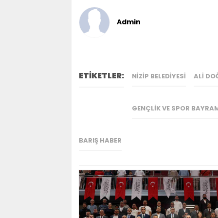
Admin
ETİKETLER:
NIZIP BELEDIYESI
ALI DO
GENÇLIK VE SPOR BAYRAM
BARIŞ HABER