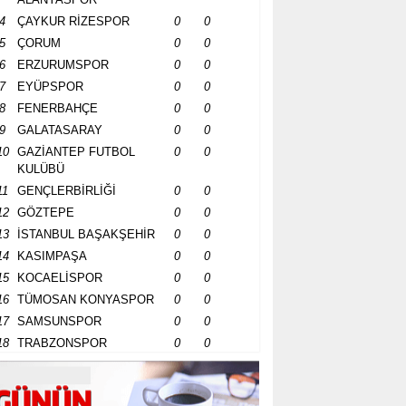
4
ÇAYKUR RİZESPOR
0
0
5
ÇORUM
0
0
6
ERZURUMSPOR
0
0
7
EYÜPSPOR
0
0
8
FENERBAHÇE
0
0
9
GALATASARAY
0
0
10
GAZİANTEP FUTBOL
0
0
KULÜBÜ
11
GENÇLERBİRLİĞİ
0
0
12
GÖZTEPE
0
0
13
İSTANBUL BAŞAKŞEHİR
0
0
14
KASIMPAŞA
0
0
15
KOCAELİSPOR
0
0
16
TÜMOSAN KONYASPOR
0
0
17
SAMSUNSPOR
0
0
18
TRABZONSPOR
0
0