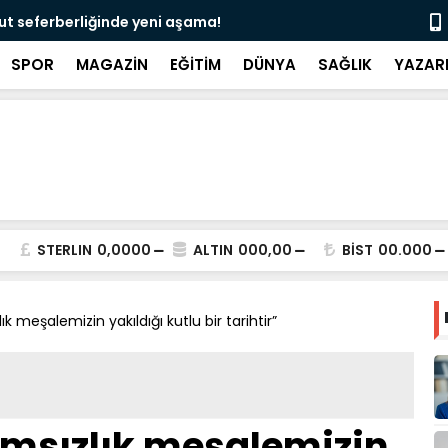
edeni ultrasonla belirlenebilir”
“Deri kanser
SPOR
MAGAZİN
EĞİTİM
DÜNYA
SAĞLIK
YAZAR
STERLIN
0,0000
ALTIN
000,00
BİST
00.000
ık meşalemizin yakıldığı kutlu bir tarihtir”
ımsızlık meşalemizin