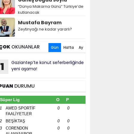
“Dünya Makarna Günü” Türkiye’de
kutlanacak
Mustafa Bayram
Zeytinyağı ne kadar yararlı?
ÇOK
OKUNANLAR
Gün
Hafta
Ay
Gaziantep’te konut seferberliğinde
1
yeni aşama!
PUAN
DURUMU
Süper Lig
O
P
1
AMED SPORTİF
0
0
FAALİYETLER
2
BEŞİKTAŞ
0
0
3
CORENDON
0
0
ALANYASPOR