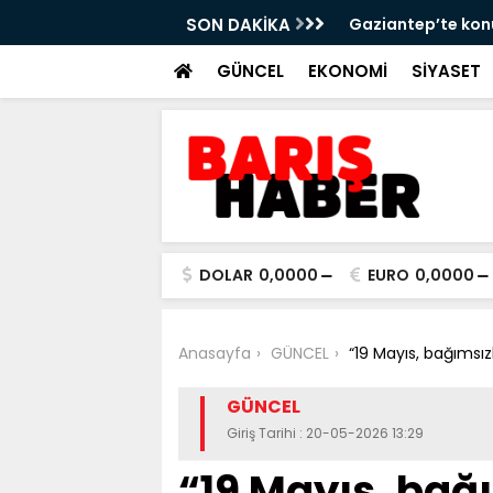
rberliğinde yeni aşama!
SON DAKİKA
“Karın ağrısının n
GÜNCEL
EKONOMİ
SİYASET
DOLAR
0,0000
EURO
0,0000
Anasayfa
GÜNCEL
“19 Mayıs, bağımsızl
GÜNCEL
Giriş Tarihi : 20-05-2026 13:29
“19 Mayıs, bağ