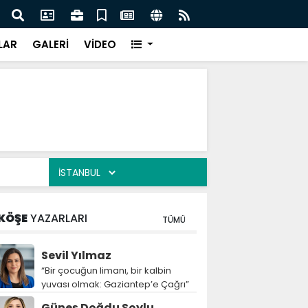
leri erken teşhisle tedavi edilebilir”
Şahin
LAR
GALERİ
VİDEO
KÖŞE
YAZARLARI
TÜMÜ
Sevil Yılmaz
“Bir çocuğun limanı, bir kalbin
yuvası olmak: Gaziantep’e Çağrı”
Güneş Doğdu Soylu