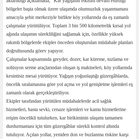
aktarıldığı açıklamada, “Kar yağışının etkisini devam ettirdiği
bölgeler başta olmak üzere ulaşımda olumsuzluk yaşanmaması
amacıyla şehir merkeziyle birlikte köy yollarında da eş zamanlı
çalışmalar yürütülüyor. Toplam 3 bin 500 kilometrelik kırsal yol
ağında ulaşımın sürekliliğini sağlamak için, özellikle yüksek
rakımlı bölgelerde ekipler önceden oluşturulan müdahale planları
doğrultusunda görev yapıyor.
Çalışmalar kapsamında greyder, dozer, kar küreme, tuzlama ve
solüsyon serme araçlarından oluşan iş makineleri, köy yollarında
kesintisiz mesai yürütüyor. Yağışın yoğunlaştığı güzergâhlarda,
öncelik sıralamasına göre yol açma ve yol genişletme işlemleri eş
zamanlı olarak gerçekleştiriliyor.
Ekipler tarafından yürütülen müdahalelerde acil sağlık
hizmetleri, hasta sevki, cenaze işlemleri ve kamu hizmetlerine
erişim öncelikli tutulurken, kar birikiminin ulaşımı tamamen
durdurmaması için tüm güzergâhlar sürekli kontrol altında
tutuluyor. Açılan yollar, yeniden don ve buzlanma riskine karşı