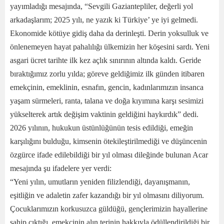
yayımladığı mesajında, “Sevgili Gaziantepliler, değerli yol
arkadaşlarım; 2025 yılı, ne yazık ki Türkiye’ ye iyi gelmedi.
Ekonomide kötüye gidiş daha da derinleşti. Derin yoksulluk ve
önlenemeyen hayat pahalılığı ülkemizin her köşesini sardı. Yeni
asgari ücret tarihte ilk kez açlık sınırının altında kaldı. Geride
bıraktığımız zorlu yılda; göreve geldiğimiz ilk günden itibaren
emekçinin, emeklinin, esnafın, gencin, kadınlarımızın insanca
yaşam sürmeleri, ranta, talana ve doğa kıyımına karşı sesimizi
yükselterek artık değişim vaktinin geldiğini haykırdık” dedi.
2026 yılının, hukukun üstünlüğünün tesis edildiği, emeğin
karşılığını bulduğu, kimsenin ötekileştirilmediği ve düşüncenin
özgürce ifade edilebildiği bir yıl olması dileğinde bulunan Acar
mesajında şu ifadelere yer verdi:
“Yeni yılın, umutların yeniden filizlendiği, dayanışmanın,
eşitliğin ve adaletin zafer kazandığı bir yıl olmasını diliyorum.
Çocuklarımızın korkusuzca güldüğü, gençlerimizin hayallerine
sahip çıktığı, emekçinin alın terinin hakkıyla ödüllendirildiği bir