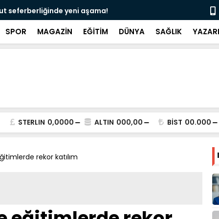
edeni ultrasonla belirlenebilir”
“Deri kanser
SPOR
MAGAZİN
EĞİTİM
DÜNYA
SAĞLIK
YAZAR
STERLIN
0,0000
ALTIN
000,00
BİST
00.000
ğitimlerde rekor katılım
e eğitimlerde rekor