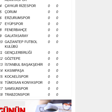
4
ÇAYKUR RİZESPOR
0
0
5
ÇORUM
0
0
6
ERZURUMSPOR
0
0
7
EYÜPSPOR
0
0
8
FENERBAHÇE
0
0
9
GALATASARAY
0
0
10
GAZİANTEP FUTBOL
0
0
KULÜBÜ
11
GENÇLERBİRLİĞİ
0
0
12
GÖZTEPE
0
0
13
İSTANBUL BAŞAKŞEHİR
0
0
14
KASIMPAŞA
0
0
15
KOCAELİSPOR
0
0
16
TÜMOSAN KONYASPOR
0
0
17
SAMSUNSPOR
0
0
18
TRABZONSPOR
0
0