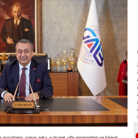
ş-pazarlama, yapay zeka, e-ticaret, ofis programları ve kişisel