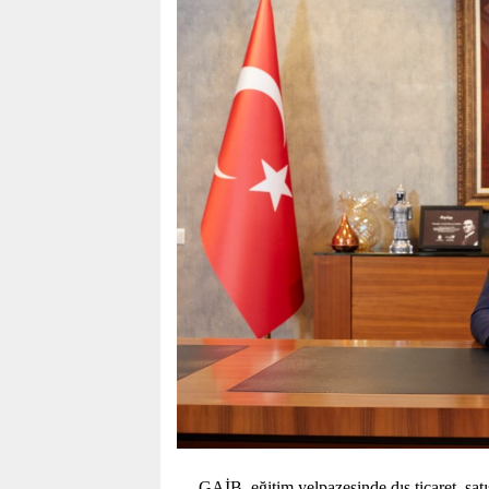
GAİB, eğitim yelpazesinde dış ticaret, satı