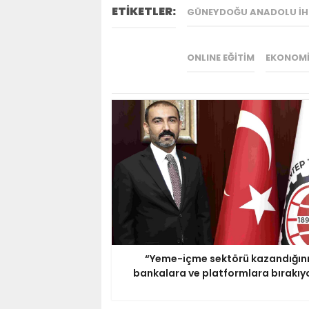
ETİKETLER:
GÜNEYDOĞU ANADOLU İHR
ONLINE EĞITIM
EKONOM
“Yeme-içme sektörü kazandığın
bankalara ve platformlara bırakıy