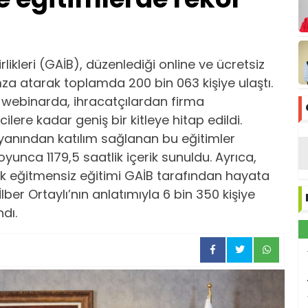
ikleri (GAİB), düzenlediği online ve ücretsiz
mza atarak toplamda 200 bin 063 kişiye ulaştı.
0 webinarda, ihracatçılardan firma
ilere kadar geniş bir kitleye hitap edildi.
 yanından katılım sağlanan bu eğitimler
nca 1179,5 saatlik içerik sunuldu. Ayrıca,
ilk eğitmensiz eğitimi GAİB tarafından hayata
 İlber Ortaylı’nın anlatımıyla 6 bin 350 kişiye
ndı.