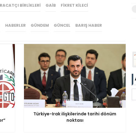
ACATÇI BIRLIKLERI
GAİB
FIKRET KILECI
I
HABERLER
GÜNDEM
GÜNCEL
BARIŞ HABER
ı
Türkiye-Irak ilişkilerinde tarihi dönüm
or”
noktası