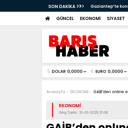
rberliğinde yeni aşama!
SON DAKİKA
“Karın ağrısının n
GÜNCEL
EKONOMİ
SİYASET
DOLAR
0,0000
EURO
0,0000
Anasayfa
EKONOMİ
GAİB’den onlıne e
EKONOMİ
Giriş Tarihi : 31-01-2025 21:06
GAİB’den onlın