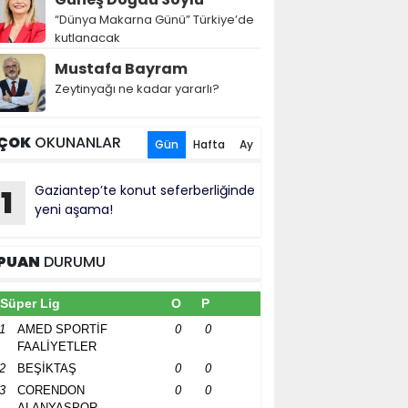
“Dünya Makarna Günü” Türkiye’de
kutlanacak
Mustafa Bayram
Zeytinyağı ne kadar yararlı?
ÇOK
OKUNANLAR
Gün
Hafta
Ay
Gaziantep’te konut seferberliğinde
1
yeni aşama!
PUAN
DURUMU
Süper Lig
O
P
1
AMED SPORTİF
0
0
FAALİYETLER
2
BEŞİKTAŞ
0
0
3
CORENDON
0
0
ALANYASPOR