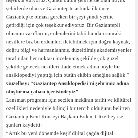
teşekkür ediyoruz. Çünkü bütün şehirlerde olan büyük
şehirlerde olan ve Gaziantep'te aslında ilk önce
Gaziantep'te olması gereken bir şeyi şimdi yerine
getirdiği için çok teşekkür ediyoruz. Bir Gaziantepli
olmanın vasıflarını, erdemlerini tabii bundan sonraki
nesillere biz bu erdemleri iletebilmek için doğru kaynak,
doğru bilgi ve harmanlanmış, düzeltilmiş akademisyenler
tarafından her noktası incelenmiş şekilde çok güzel
şekilde gelecek nesilleri ifade etmek adına böyle bir
ansiklopediyi yaptığı için bütün ekibin emeğine sağlık.”
Güzelbey: “Gaziantep Ansiklopedisi’ni şehrimiz adına
oluşturma çabası içerisindeyiz”
Lansman programı için seçilen mekânın tarihî ve kültürel
özellikleri nedeniyle bilinçli bir tercih olduğunu belirten
Gaziantep Kent Konseyi Başkanı Erdem Güzelbey ise
şunları kaydetti:
“Artık bu yeni dönemde keşif dijital çağda dijital