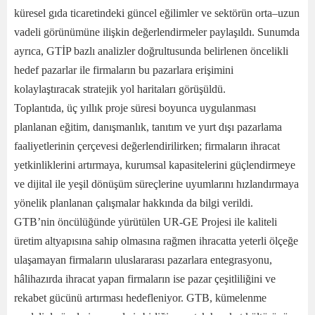
küresel gıda ticaretindeki güncel eğilimler ve sektörün orta–uzun
vadeli görünümüne ilişkin değerlendirmeler paylaşıldı. Sunumda
ayrıca, GTİP bazlı analizler doğrultusunda belirlenen öncelikli
hedef pazarlar ile firmaların bu pazarlara erişimini
kolaylaştıracak stratejik yol haritaları görüşüldü.
Toplantıda, üç yıllık proje süresi boyunca uygulanması
planlanan eğitim, danışmanlık, tanıtım ve yurt dışı pazarlama
faaliyetlerinin çerçevesi değerlendirilirken; firmaların ihracat
yetkinliklerini artırmaya, kurumsal kapasitelerini güçlendirmeye
ve dijital ile yeşil dönüşüm süreçlerine uyumlarını hızlandırmaya
yönelik planlanan çalışmalar hakkında da bilgi verildi.
GTB’nin öncülüğünde yürütülen UR-GE Projesi ile kaliteli
üretim altyapısına sahip olmasına rağmen ihracatta yeterli ölçeğe
ulaşamayan firmaların uluslararası pazarlara entegrasyonu,
hâlihazırda ihracat yapan firmaların ise pazar çeşitliliğini ve
rekabet gücünü artırması hedefleniyor. GTB, kümelenme