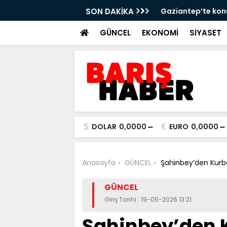
Gaziantep’te konut seferberliğinde yeni aşa
SON DAKİKA
GÜNCEL
EKONOMİ
SİYASET
DOLAR
0,0000
EURO
0,0000
Anasayfa
GÜNCEL
Şahinbey’den Kurba
GÜNCEL
Giriş Tarihi : 19-05-2026 13:21
Şahinbey’den 