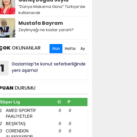
“Dünya Makarna Günü” Türkiye’de
kutlanacak
Mustafa Bayram
Zeytinyağı ne kadar yararlı?
ÇOK
OKUNANLAR
Gün
Hafta
Ay
Gaziantep’te konut seferberliğinde
1
yeni aşama!
PUAN
DURUMU
Süper Lig
O
P
1
AMED SPORTİF
0
0
FAALİYETLER
2
BEŞİKTAŞ
0
0
3
CORENDON
0
0
ALANYASPOR