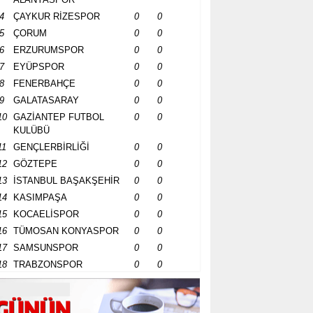
4
ÇAYKUR RİZESPOR
0
0
5
ÇORUM
0
0
6
ERZURUMSPOR
0
0
7
EYÜPSPOR
0
0
8
FENERBAHÇE
0
0
9
GALATASARAY
0
0
10
GAZİANTEP FUTBOL
0
0
KULÜBÜ
11
GENÇLERBİRLİĞİ
0
0
12
GÖZTEPE
0
0
13
İSTANBUL BAŞAKŞEHİR
0
0
14
KASIMPAŞA
0
0
15
KOCAELİSPOR
0
0
16
TÜMOSAN KONYASPOR
0
0
17
SAMSUNSPOR
0
0
18
TRABZONSPOR
0
0