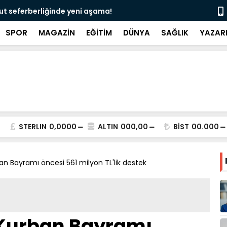
ma!
“Karın ağrısının nedeni ultrasonla belirl
SPOR
MAGAZİN
EĞİTİM
DÜNYA
SAĞLIK
YAZAR
STERLIN
0,0000
ALTIN
000,00
BİST
00.000
n Bayramı öncesi 561 milyon TL'lik destek
Kurban Bayramı