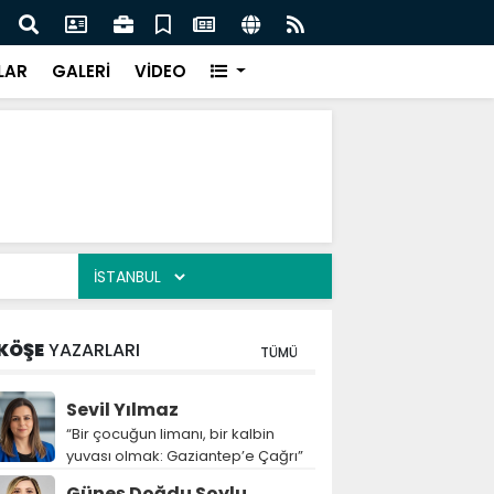
enebilir”
“Deri kanserleri erken teşhisle te
LAR
GALERİ
VİDEO
KÖŞE
YAZARLARI
TÜMÜ
Sevil Yılmaz
“Bir çocuğun limanı, bir kalbin
yuvası olmak: Gaziantep’e Çağrı”
Güneş Doğdu Soylu