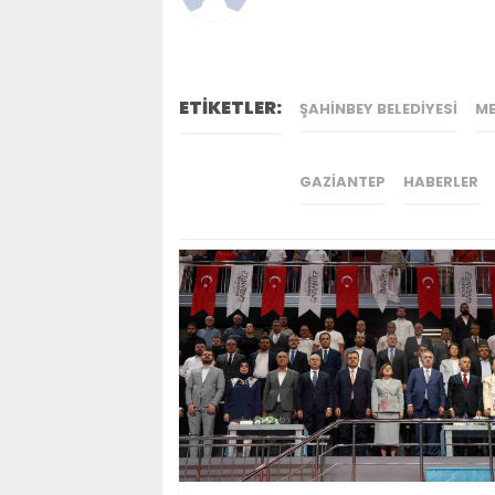
ETİKETLER:
ŞAHINBEY BELEDIYESI
M
GAZIANTEP
HABERLER