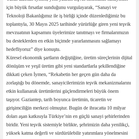
için büyük fırsatlar sunduğunu vurgulayarak, “Sanayi ve
Teknoloji Bakanlığımız ile iş birliği içinde düzenlediğimiz bu
toplantıyla, 30 Mayıs 2025 tarihinde yürürlüğe giren yeni teşvik
mevzuatının kapsamını üyelerimize tanıtmayı ve firmalarımızın
bu desteklerden en etkin biçimde yararlanmasını sağlamayı
hedefliyoruz” diye konuştu.
Küresel ekonomik şartların değiştiğine, üretim süreçlerinin dijital
dönüşüm ve yeşil üretim gibi yeni standartlarla şekillendiğine
dikkati çeken İymen, “Rekabetin her geçen gün daha da
zorlaştığı bu dönemde, sanayicilerimizin teşvik mekanizmalarını
etkin kullanarak üretimlerini güçlendirmeleri büyük önem
taşıyor. Gaziantep, tarih boyunca üretimin, ticaretin ve
girişimciliğin merkezi olmuştur. Bugün de ihracatta 10 milyar
doları aşan katkısıyla Türkiye’nin en güçlü sanayi şehirlerinden
biridir. Yeni teşvik sistemiyle birlikte, şehrimizin daha yenilikçi,
yüksek katma değerli ve sürdürülebilir yatırımlara yönelmesini