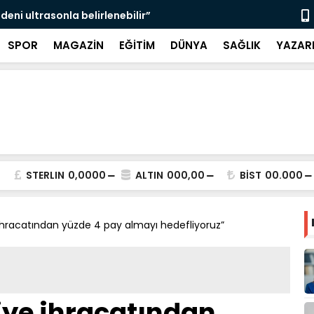
 erken teşhisle tedavi edilebilir”
Şahinbey 
SPOR
MAGAZİN
EĞİTİM
DÜNYA
SAĞLIK
YAZAR
STERLIN
0,0000
ALTIN
000,00
BİST
00.000
e ihracatından yüzde 4 pay almayı hedefliyoruz”
kiye ihracatından