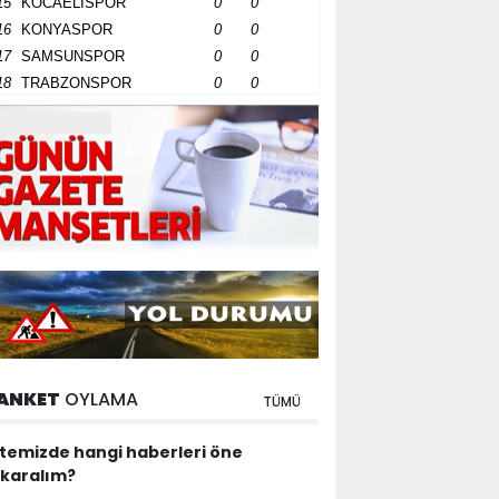
15
KOCAELİSPOR
0
0
16
KONYASPOR
0
0
17
SAMSUNSPOR
0
0
18
TRABZONSPOR
0
0
ANKET
OYLAMA
TÜMÜ
itemizde hangi haberleri öne
ıkaralım?