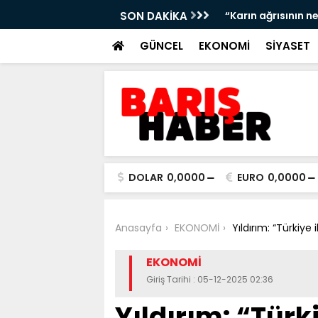
i ultrasonla belirlenebilir”
SON DAKİKA
“Deri kanserleri
GÜNCEL
EKONOMİ
SİYASET
DOLAR
0,0000
EURO
0,0000
Anasayfa
EKONOMİ
Yıldırım: “Türkiy
EKONOMİ
Giriş Tarihi : 05-12-2025 02:36
Yıldırım: “Tür