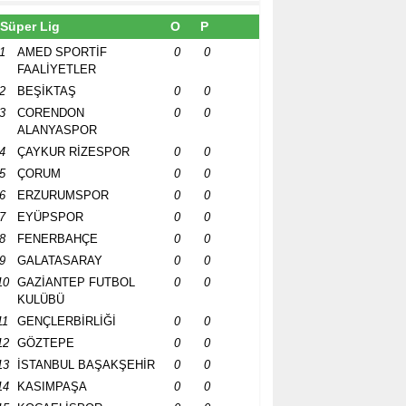
Süper Lig
O
P
1
AMED SPORTİF
0
0
FAALİYETLER
2
BEŞİKTAŞ
0
0
3
CORENDON
0
0
ALANYASPOR
4
ÇAYKUR RİZESPOR
0
0
5
ÇORUM
0
0
6
ERZURUMSPOR
0
0
7
EYÜPSPOR
0
0
8
FENERBAHÇE
0
0
9
GALATASARAY
0
0
10
GAZİANTEP FUTBOL
0
0
KULÜBÜ
11
GENÇLERBİRLİĞİ
0
0
12
GÖZTEPE
0
0
13
İSTANBUL BAŞAKŞEHİR
0
0
14
KASIMPAŞA
0
0