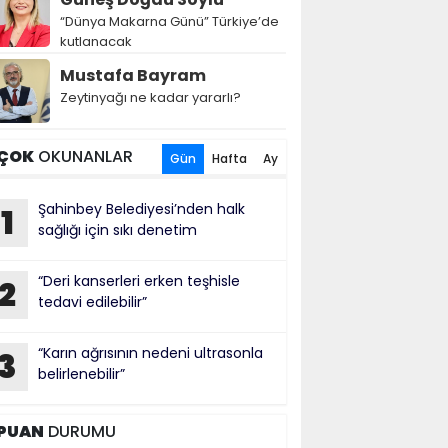
“Dünya Makarna Günü” Türkiye’de
kutlanacak
Mustafa Bayram
Zeytinyağı ne kadar yararlı?
ÇOK
OKUNANLAR
Gün
Hafta
Ay
Şahinbey Belediyesi’nden halk
1
sağlığı için sıkı denetim
“Deri kanserleri erken teşhisle
2
tedavi edilebilir”
“Karın ağrısının nedeni ultrasonla
3
belirlenebilir”
PUAN
DURUMU