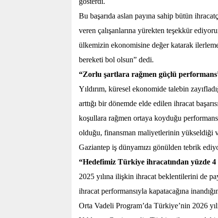
gösterdi.
Bu başarıda aslan payına sahip bütün ihracat
veren çalışanlarına yürekten teşekkür ediyoru
ülkemizin ekonomisine değer katarak ilerleme
bereketi bol olsun” dedi.
“Zorlu şartlara rağmen güçlü performans
Yıldırım, küresel ekonomide talebin zayıfladı
arttığı bir dönemde elde edilen ihracat başar
koşullara rağmen ortaya koyduğu performansı 
olduğu, finansman maliyetlerinin yükseldiği ve
Gaziantep iş dünyamızı gönülden tebrik ediy
“Hedefimiz Türkiye ihracatından yüzde 4
2025 yılına ilişkin ihracat beklentilerini de p
ihracat performansıyla kapatacağına inandığın
Orta Vadeli Program’da Türkiye’nin 2026 yılı