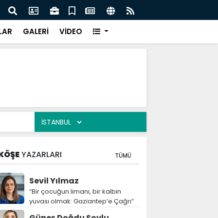
Belediyesi’nden halk sağlığı için sıkı denetim
“Y
bı
LAR
GALERİ
VİDEO
KÖŞE
YAZARLARI
TÜMÜ
Sevil Yılmaz
“Bir çocuğun limanı, bir kalbin
yuvası olmak: Gaziantep’e Çağrı”
Güneş Doğdu Soylu