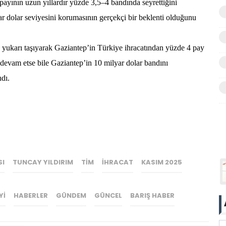
payının uzun yıllardır yüzde 3,5–4 bandında seyrettiğini
ar dolar seviyesini korumasının gerçekçi bir beklenti olduğunu
a yukarı taşıyarak Gaziantep’in Türkiye ihracatından yüzde 4 pay
 devam etse bile Gaziantep’in 10 milyar dolar bandını
dı.
SI
TUNCAY YILDIRIM
TİM
İHRACAT
KASIM 2025
YI
HABERLER
GÜNDEM
GÜNCEL
BARIŞ HABER