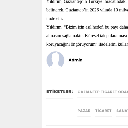
Yıldırım, Gaziantep’in Türkiye ihracatındaki 
belirterek, Gaziantep’in 2026 yılında 10 mily
ifade etti.
Yıldırım, “Bizim için asıl hedef, bu payı dah
almasını sağlamaktır. Küresel talep daralması
koruyacağını öngörüyorum” ifadelerini kullan
Admin
ETİKETLER:
GAZIANTEP TICARET ODA
PAZAR
TICARET
SANA