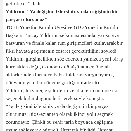
getirilecek” dedi.
Yıldırım: “Ya değişimi izlersiniz ya da değişimin bir
parçası olursunuz”
TOBB Yönetim Kurulu Üyesi ve GTO Yönetim Kurulu
Başkanı Tuncay Yıldırım ise konuşmasında, yarışmaya
başvuran ve finale kalan tüm girişimcileri kutlayarak bir
fikri hayata geçirmenin cesaret gerektirdiğini söyledi.
Yıldırım, girişimcilikten söz ederken yalnızca yeni bir iş
kurmaktan değil, ekonomik dönüşümün en önemli
aktörlerinden birinden bahsettiklerini vurgulayarak,
dünyanın yeni bir döneme girdiğini ifade etti.
Yıldırım, bu süreçte şehirlerin ve ülkelerin önünde iki
seçenek bulunduğunu belirterek şöyle konuştu:
“Ya değişimi izlersiniz ya da değişimin bir parçası
olursunuz. Biz Gaziantep olarak ikinci yolu seçmek
zorundayız. Çünkü bu şehir tarih boyunca değişime
uyum sağlayarak büyüdü. Üreterek büyüdü. İhracat