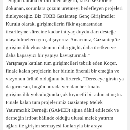
“Bugün burada birbirinden değerli, farklı sektörlere
dokunan, sorunlara çözüm üretmeyi hedefleyen projeleri
dinleyeceğiz. Biz TOBB Gaziantep Genç Girişimciler
Kurulu olarak, girişimcilerin fikir aşamasından
ticarileşme sürecine kadar ihtiyaç duydukları desteğe
ulaşabilmeleri için çalışıyoruz. Amacımız, Gaziantep’te
girişimcilik ekosistemini daha güçlü, daha üretken ve
daha kapsayıcı bir yapıya kavuşturmak.”
Yarışmaya katılan tüm girişimcileri tebrik eden Koçer,
finale kalan projelerin her birinin önemli bir emeğin ve
vizyonun ürünü olduğunu belirterek, “Dereceye girsin ya
da girmesin, bugün burada yer alan her finalist
girişimcilik yolculuğunda çok kıymetli bir adım atmıştır.
Finale kalan tüm projelerimiz Gaziantep Melek
Yatırımcılık Derneği (GAMED) ağına dâhil edilecek ve
derneğin irtibat hâlinde olduğu ulusal melek yatırım
ağları ile girişim sermayesi fonlarıyla bir araya