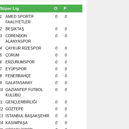
Süper Lig
O
P
1
AMED SPORTİF
0
0
FAALİYETLER
2
BEŞİKTAŞ
0
0
3
CORENDON
0
0
ALANYASPOR
4
ÇAYKUR RİZESPOR
0
0
5
ÇORUM
0
0
6
ERZURUMSPOR
0
0
7
EYÜPSPOR
0
0
8
FENERBAHÇE
0
0
9
GALATASARAY
0
0
10
GAZİANTEP FUTBOL
0
0
KULÜBÜ
11
GENÇLERBİRLİĞİ
0
0
12
GÖZTEPE
0
0
13
İSTANBUL BAŞAKŞEHİR
0
0
14
KASIMPAŞA
0
0