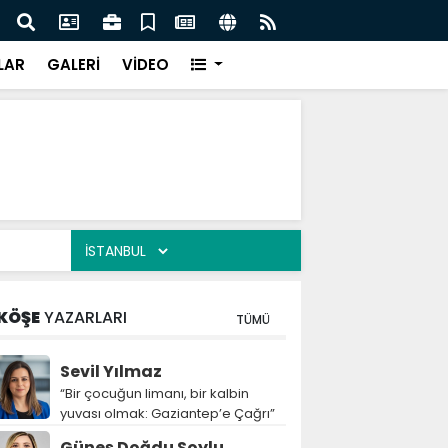
lediyesi’nden halk sağlığı için sıkı denetim
“Yem
bırak
LAR
GALERİ
VİDEO
KÖŞE
YAZARLARI
TÜMÜ
Sevil Yılmaz
“Bir çocuğun limanı, bir kalbin
yuvası olmak: Gaziantep’e Çağrı”
Güneş Doğdu Soylu