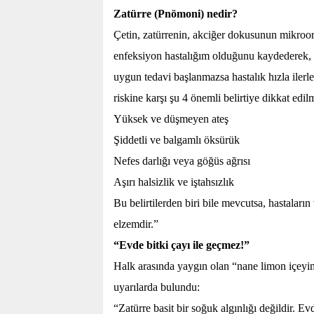
Zatürre (Pnömoni) nedir?
Çetin, zatürrenin, akciğer dokusunun mikroorg
enfeksiyon hastalığım olduğunu kaydederek, “
uygun tedavi başlanmazsa hastalık hızla ilerl
riskine karşı şu 4 önemli belirtiye dikkat edil
Yüksek ve düşmeyen ateş
Şiddetli ve balgamlı öksürük
Nefes darlığı veya göğüs ağrısı
Aşırı halsizlik ve iştahsızlık
Bu belirtilerden biri bile mevcutsa, hastalar
elzemdir.”
“Evde bitki çayı ile geçmez!”
Halk arasında yaygın olan “nane limon içeyim,
uyarılarda bulundu:
“Zatürre basit bir soğuk algınlığı değildir. Ev