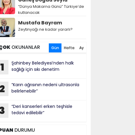
“Dünya Makarna Günü” Türkiye’de
kutlanacak
Mustafa Bayram
Zeytinyağı ne kadar yararlı?
ÇOK
OKUNANLAR
Gün
Hafta
Ay
Şahinbey Belediyesi’nden halk
1
sağlığı için sıkı denetim
“Karın ağrısının nedeni ultrasonla
2
belirlenebilir”
“Deri kanserleri erken teşhisle
3
tedavi edilebilir”
PUAN
DURUMU