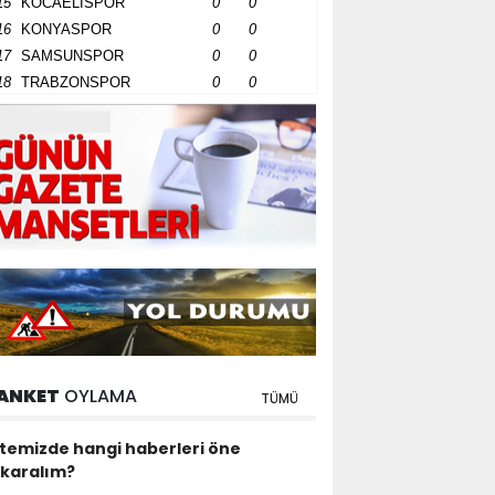
15
KOCAELİSPOR
0
0
16
KONYASPOR
0
0
17
SAMSUNSPOR
0
0
18
TRABZONSPOR
0
0
ANKET
OYLAMA
TÜMÜ
itemizde hangi haberleri öne
ıkaralım?