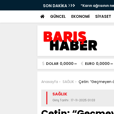
ltrasonla belirlenebilir”
SON DAKİKA
“Deri kanserleri er
GÜNCEL
EKONOMİ
SİYASET
DOLAR
0,0000
EURO
0,0000
Anasayfa
SAĞLIK
Çetin: “Geçmeyen ök
SAĞLIK
Giriş Tarihi : 17-11-2025 01:03
Çetin: “Geçme