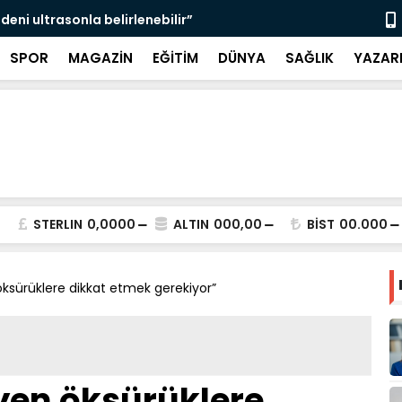
ken teşhisle tedavi edilebilir”
Şahinbey Be
SPOR
MAGAZİN
EĞİTİM
DÜNYA
SAĞLIK
YAZAR
STERLIN
0,0000
ALTIN
000,00
BİST
00.000
sürüklere dikkat etmek gerekiyor”
yen öksürüklere