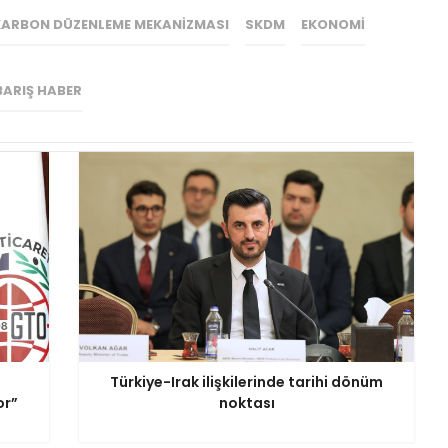
 KARBON DÜZENLEME MEKANIZMASI
SKDM
EKONOMI
BARIŞ HABER
ı
Türkiye-Irak ilişkilerinde tarihi dönüm
or”
noktası