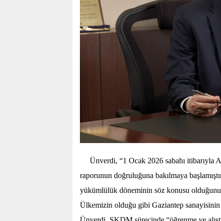
Ünverdi, “1 Ocak 2026 sabahı itibarıyla A
raporunun doğruluğuna bakılmaya başlamıştır. H
yükümlülük döneminin söz konusu olduğunu
Ülkemizin olduğu gibi Gaziantep sanayisinin
Ünverdi, SKDM sürecinde “öğrenme ve alıştır