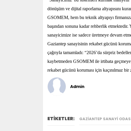
dönüşüm ve dijital raporlama altyapısını kur
GSOMEM, hem bu teknik altyapıyı firmanıza 
başından sonuna kadar rehberlik etmektedir.
sanayicimize ise sadece üretmeye devam etme
Gaziantep sanayisinin rekabet gücünü koruma
çağrıyla tamamladı: “2026’da sürpriz bedelle
kaybetmeden GSOMEM ile irtibata geçmeye da
rekabet gücünü koruması için kaçınılmaz bir 
Admin
ETİKETLER:
GAZIANTEP SANAYI ODAS