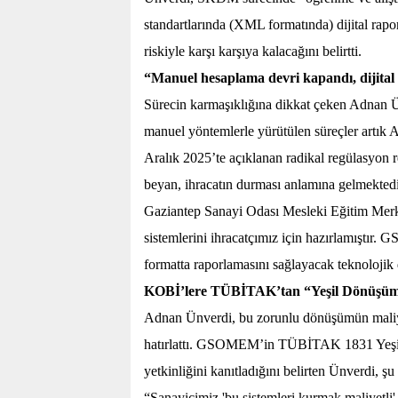
standartlarında (XML formatında) dijital rap
riskiyle karşı karşıya kalacağını belirtti.
“Manuel hesaplama devri kapandı, dijital 
Sürecin karmaşıklığına dikkat çeken Adnan Ün
manuel yöntemlerle yürütülen süreçler artık AB
Aralık 2025’te açıklanan radikal regülasyon r
beyan, ihracatın durması anlamına gelmekted
Gaziantep Sanayi Odası Mesleki Eğitim Merk
sistemlerini ihracatçımız için hazırlamıştır
formatta raporlamasını sağlayacak teknolojik
KOBİ’lere TÜBİTAK’tan “Yeşil Dönüşüm
Adnan Ünverdi, bu zorunlu dönüşümün maliyet
hatırlattı. GSOMEM’in TÜBİTAK 1831 Yeşi
yetkinliğini kanıtladığını belirten Ünverdi, şu 
“Sanayicimiz 'bu sistemleri kurmak maliyetl