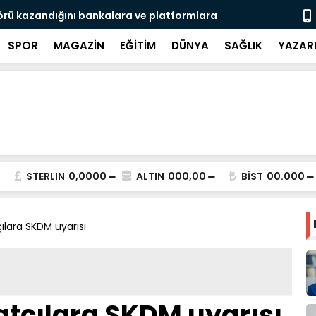
rası Gaziantep’ten geleceğe taşınıyor
Türkiye-Ira
SPOR
MAGAZİN
EĞİTİM
DÜNYA
SAĞLIK
YAZAR
STERLIN
0,0000
ALTIN
000,00
BİST
00.000
ılara SKDM uyarısı
tçılara SKDM uyarısı