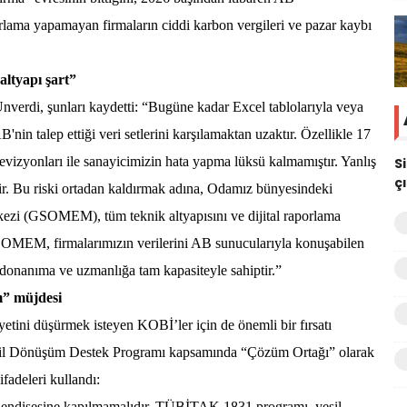
orlama yapamayan firmaların ciddi karbon vergileri ve pazar kaybı
altyapı şart”
verdi, şunları kaydetti: “Bugüne kadar Excel tablolarıyla veya
'nin talep ettiği veri setlerini karşılamaktan uzaktır. Özellikle 17
evizyonları ile sanayicimizin hata yapma lüksü kalmamıştır. Yanlış
S
ç
ir. Bu riski ortadan kaldırmak adına, Odamız bünyesindeki
ezi (GSOMEM), tüm teknik altyapısını ve dijital raporlama
. GSOMEM, firmalarımızın verilerini AB sunucularıyla konuşabilen
 donanıma ve uzmanlığa tam kapasiteyle sahiptir.”
” müjdesi
ini düşürmek isteyen KOBİ’ler için de önemli bir fırsatı
l Dönüşüm Destek Programı kapsamında “Çözüm Ortağı” olarak
ifadeleri kullandı:
i' endişesine kapılmamalıdır. TÜBİTAK 1831 programı, yeşil