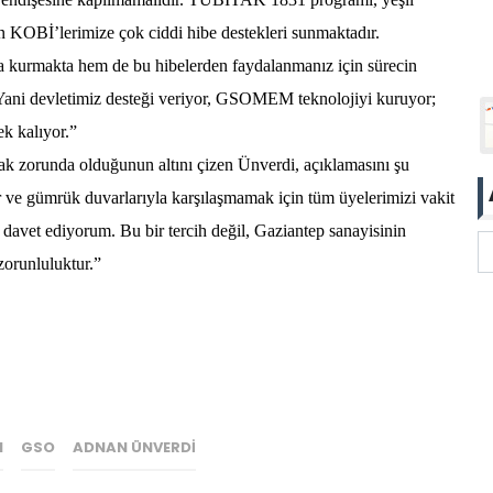
an KOBİ’lerimize çok ciddi hibe destekleri sunmaktadır.
kurmakta hem de bu hibelerden faydalanmanız için sürecin
 Yani devletimiz desteği veriyor, GSOMEM teknolojiyi kuruyor;
k kalıyor.”
k zorunda olduğunun altını çizen Ünverdi, açıklamasını şu
r ve gümrük duvarlarıyla karşılaşmamak için tüm üyelerimizi vakit
vet ediyorum. Bu bir tercih değil, Gaziantep sanayisinin
zorunluluktur.”
I
GSO
ADNAN ÜNVERDI