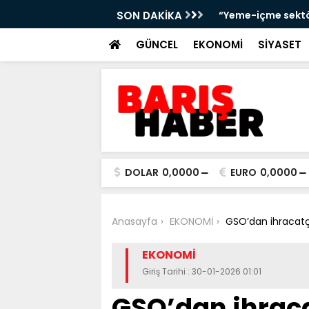
andığını bankalara ve platformlara
SON DAKİKA
Metin Sözen’in mi
GÜNCEL
EKONOMİ
SİYASET
DOLAR
0,0000
EURO
0,0000
Anasayfa
EKONOMİ
GSO’dan ihracatç
EKONOMİ
Giriş Tarihi : 30-01-2026 01:01
GSO’dan ihraca