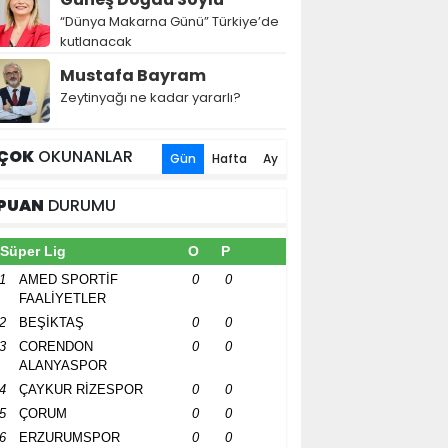
“Dünya Makarna Günü” Türkiye’de
kutlanacak
Mustafa Bayram
Zeytinyağı ne kadar yararlı?
ÇOK
OKUNANLAR
Gün
Hafta
Ay
PUAN
DURUMU
Süper Lig
O
P
1
AMED SPORTİF
0
0
FAALİYETLER
2
BEŞİKTAŞ
0
0
3
CORENDON
0
0
ALANYASPOR
4
ÇAYKUR RİZESPOR
0
0
5
ÇORUM
0
0
6
ERZURUMSPOR
0
0