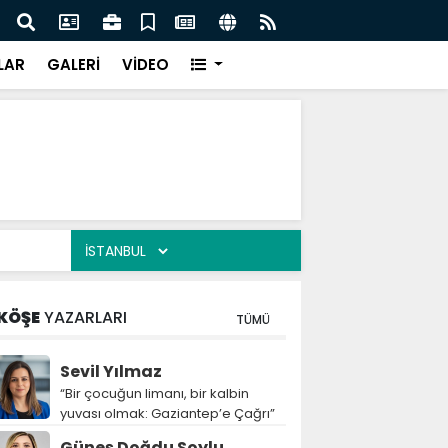
k ilişkilerinde tarihi dönüm noktası
Yıldı
LAR
GALERİ
VİDEO
KÖŞE
YAZARLARI
TÜMÜ
Sevil Yılmaz
“Bir çocuğun limanı, bir kalbin
yuvası olmak: Gaziantep’e Çağrı”
Güneş Doğdu Soylu