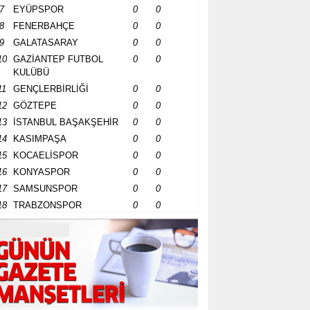
7
EYÜPSPOR
0
0
8
FENERBAHÇE
0
0
9
GALATASARAY
0
0
10
GAZİANTEP FUTBOL
0
0
KULÜBÜ
11
GENÇLERBİRLİĞİ
0
0
12
GÖZTEPE
0
0
13
İSTANBUL BAŞAKŞEHİR
0
0
14
KASIMPAŞA
0
0
15
KOCAELİSPOR
0
0
16
KONYASPOR
0
0
17
SAMSUNSPOR
0
0
18
TRABZONSPOR
0
0