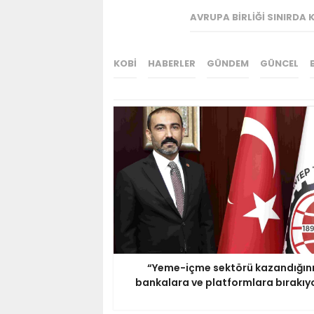
AVRUPA BIRLIĞI SINIRDA
KOBİ
HABERLER
GÜNDEM
GÜNCEL
“Yeme-içme sektörü kazandığın
bankalara ve platformlara bırakıy