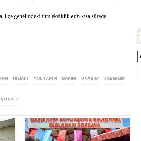
a, ilçe genelindeki tüm eksikliklerin kısa sürede
ĞAN
HIZMET
YOL YAPIM
BAKIM
ONARIM
HABERLER
IŞ HABER