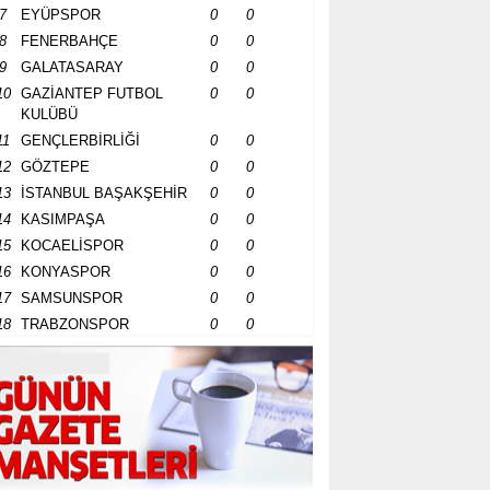
7
EYÜPSPOR
0
0
8
FENERBAHÇE
0
0
9
GALATASARAY
0
0
10
GAZİANTEP FUTBOL
0
0
KULÜBÜ
11
GENÇLERBİRLİĞİ
0
0
12
GÖZTEPE
0
0
13
İSTANBUL BAŞAKŞEHİR
0
0
14
KASIMPAŞA
0
0
15
KOCAELİSPOR
0
0
16
KONYASPOR
0
0
17
SAMSUNSPOR
0
0
18
TRABZONSPOR
0
0