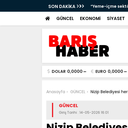
andığını bankalara ve platformlara
SON DAKİKA
Metin Sözen’in mi
GÜNCEL
EKONOMİ
SİYASET
DOLAR
0,0000
EURO
0,0000
Anasayfa
GÜNCEL
Nizip Belediyesi h
GÜNCEL
Giriş Tarihi : 14-05-2026 16:01
Nizip Belediyes