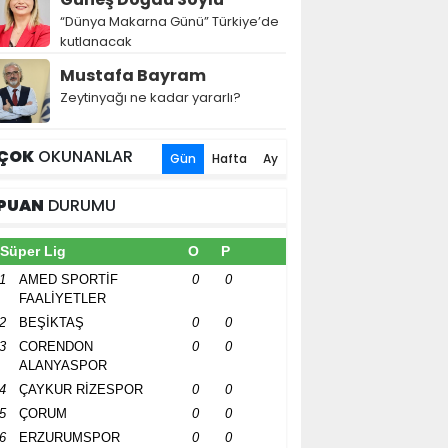
“Dünya Makarna Günü” Türkiye’de
kutlanacak
Mustafa Bayram
Zeytinyağı ne kadar yararlı?
ÇOK
OKUNANLAR
Gün
Hafta
Ay
PUAN
DURUMU
Süper Lig
O
P
1
AMED SPORTİF
0
0
FAALİYETLER
2
BEŞİKTAŞ
0
0
3
CORENDON
0
0
ALANYASPOR
4
ÇAYKUR RİZESPOR
0
0
5
ÇORUM
0
0
6
ERZURUMSPOR
0
0