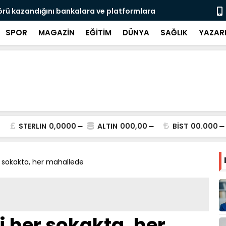
rası Gaziantep’ten geleceğe taşınıyor
Türkiye-Ira
SPOR
MAGAZİN
EĞİTİM
DÜNYA
SAĞLIK
YAZAR
STERLIN
0,0000
ALTIN
000,00
BİST
00.000
er sokakta, her mahallede
i her sokakta, her