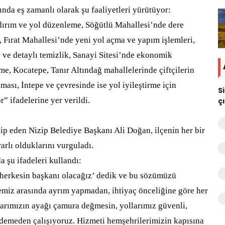
rında eş zamanlı olarak şu faaliyetleri yürütüyor:
ırım ve yol düzenleme,
S
öğü
tl
ü
Mahallesi
’
nde dere
, F
ı
rat Mahallesi
’
nde yeni yol a
ç
ma ve yap
ı
m i
ş
lemleri,
ve detaylı temizlik,
Sanayi Sitesi
’
nde ekonomik
eme, Kocatepe, Tan
ı
r Alt
ı
nda
ğ
mahallelerinde
ç
ift
ç
ilerin
lmas
ı
,
İ
ntepe ve
ç
evresinde ise yol iyile
ş
tirme i
ç
in
S
” ifadelerine yer verildi.
ç
ip eden Nizip Belediye Başkanı Ali Doğan, ilçenin her bir
rlı olduklarını vurguladı.
 şu ifadeleri kullandı:
‘herkesin başkanı olacağız’ dedik ve bu sözümüzü
lemiz arasında ayrım yapmadan, ihtiyaç önceliğine göre her
larımızın ayağı çamura değmesin, yollarımız güvenli,
demeden çalışıyoruz. Hizmeti hemşehrilerimizin kapısına