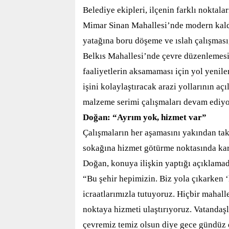
Belediye ekipleri, ilçenin farklı noktala
Mimar Sinan Mahallesi’nde modern kald
yata
ğı
na boru d
öş
eme ve
ı
slah
ç
al
ış
mas
ı
Belkıs Mahallesi’nde çevre düzenlemesi 
faaliyetlerin aksamamas
ı
i
ç
in yol yenil
i
ş
ini kolayla
ş
t
ı
racak arazi yollar
ı
n
ı
n a
çı
malzeme serimi
ç
al
ış
malar
ı
devam ediyor
Doğan: “Ayrım yok, hizmet var”
Çalışmaların her aşamasını yakından tak
sokağına hizmet götürme noktasında kara
Doğan, konuya ilişkin yaptığı açıklamada
“Bu şehir hepimizin. Biz yola çıkarken 
icraatlarımızla tutuyoruz. Hiçbir mahal
noktaya hizmeti ulaştırıyoruz. Vatandaş
çevremiz temiz olsun diye gece gündüz 