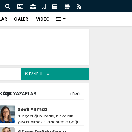
k ilişkilerinde tarihi dönüm noktası
Yıldı
LAR
GALERİ
VİDEO
KÖŞE
YAZARLARI
TÜMÜ
Sevil Yılmaz
“Bir çocuğun limanı, bir kalbin
yuvası olmak: Gaziantep’e Çağrı”
Güneş Doğdu Soylu