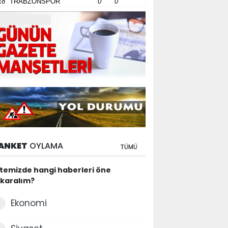
18
TRABZONSPOR
0
0
ANKET
OYLAMA
TÜMÜ
itemizde hangi haberleri öne
ıkaralım?
Ekonomi