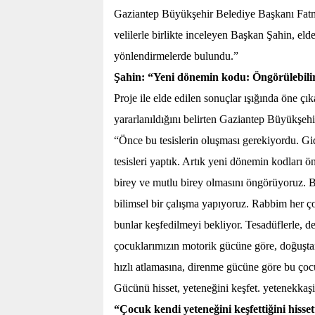
Gaziantep Büyükşehir Belediye Başkanı Fatma 
velilerle birlikte inceleyen Başkan Şahin, eld
yönlendirmelerde bulundu.”
Şahin: “Yeni dönemin kodu: Öngörülebilir
Proje ile elde edilen sonuçlar ışığında öne çı
yararlanıldığını belirten Gaziantep Büyükşehi
“Önce bu tesislerin oluşması gerekiyordu. Gid
tesisleri yaptık. Artık yeni dönemin kodları ön
birey ve mutlu birey olmasını öngörüyoruz
bilimsel bir çalışma yapıyoruz. Rabbim her çoc
bunlar keşfedilmeyi bekliyor. Tesadüflerle, 
çocuklarımızın motorik gücüne göre, doğuşta
hızlı atlamasına, direnme gücüne göre bu çocu
Gücünü hisset, yeteneğini keşfet. yetenekkaşi
“Çocuk kendi yeteneğini keşfettiğini hisse