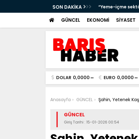
 halk sağlığı için sıkı denetim
SON DAKİKA
“Yeme-içme sektö
bırakıyor”
GÜNCEL
EKONOMİ
SİYASET
DOLAR
0,0000
EURO
0,0000
Anasayfa
GÜNCEL
Şahin, Yetenek Kaşif
GÜNCEL
Giriş Tarihi : 15-01-2026 00:54
Şahin, Yetenek 