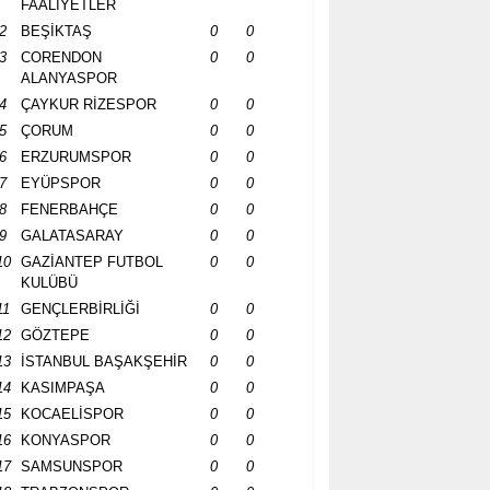
FAALİYETLER
2
BEŞİKTAŞ
0
0
3
CORENDON
0
0
ALANYASPOR
4
ÇAYKUR RİZESPOR
0
0
5
ÇORUM
0
0
6
ERZURUMSPOR
0
0
7
EYÜPSPOR
0
0
8
FENERBAHÇE
0
0
9
GALATASARAY
0
0
10
GAZİANTEP FUTBOL
0
0
KULÜBÜ
11
GENÇLERBİRLİĞİ
0
0
12
GÖZTEPE
0
0
13
İSTANBUL BAŞAKŞEHİR
0
0
14
KASIMPAŞA
0
0
15
KOCAELİSPOR
0
0
16
KONYASPOR
0
0
17
SAMSUNSPOR
0
0