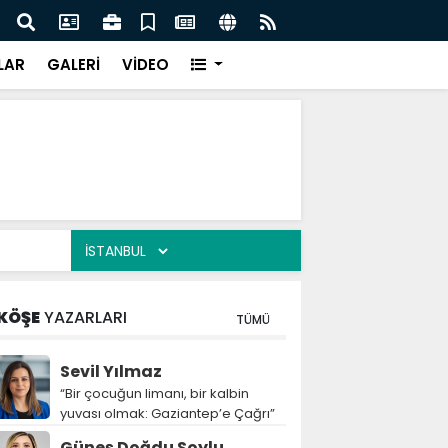
’in mirası Gaziantep’ten geleceğe taşınıyor
Türki
LAR
GALERİ
VİDEO
KÖŞE
YAZARLARI
TÜMÜ
Sevil Yılmaz
“Bir çocuğun limanı, bir kalbin
yuvası olmak: Gaziantep’e Çağrı”
Güneş Doğdu Soylu