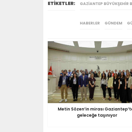
ETİKETLER:
GAZIANTEP BÜYÜKŞEHIR B
HABERLER
GÜNDEM
G
Metin Sözen’in mirası Gaziantep’t
geleceğe taşınıyor