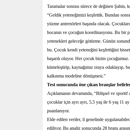
Taramalar sonrası sürece de değinen Şahin, 
“Geldik yeteneğimizi keşfettik. Bundan sonra
yüzme antrenörleri başında olacak. Çocukların
hocanın ve çocuğun koordinasyonu. Bu bir pl
yetenekleri geleceğe götürme. Günün sonunda 
bu. Çocuk kendi yeteneğini keşfettiğini hisse
başarılı oluyor. Her çocuk bizim çocuğumuz. 
kümeleştirip, kaynağımız oraya odaklayıp, bu
kalkınma modeline dönüşmesi.”
Test sonucunda öne çıkan branşlar belirle
Açıklamanın devamında, “Bilişsel ve sportif al
çocuklar için ayrı ayrı, 5,5 yaş ile 6 yaş 11 
puanlanıyor.
Elde edilen veriler, il genelinde uygulanabile
ediliyor. Bu analiz sonucunda 28 branş arası