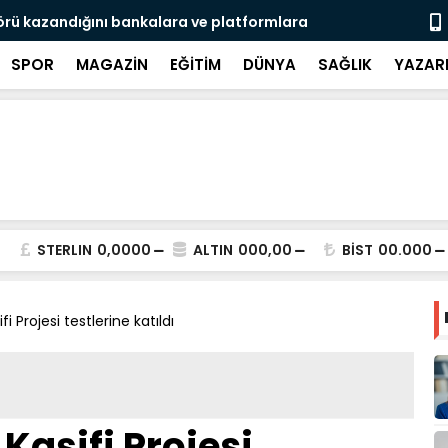
rü kazandığını bankalara ve platformlara
Metin Sözen
SPOR
MAGAZİN
EĞİTİM
DÜNYA
SAĞLIK
YAZAR
STERLIN
0,0000
ALTIN
000,00
BİST
00.000
i Projesi testlerine katıldı
Kaşifi Projesi