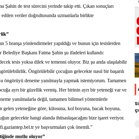
Şahin de test sürecini yerinde takip etti. Çıkan sonuçları
e edilen veriler doğrultusunda uzmanlarla birlikte
lik”
kan 5 branşa yönlendirmeler yapıldığı ve bunun için tesislerden
r Belediye Başkanı Fatma Şahin şu ifadeleri kullandı:
ecek tesis yoksa dilek ve temenni oluyor. Biz şu anda ulaşılabilir
görülebilirlik. Öngörülebilir çocuğun gelecekte nasıl bir başarılı
. Bu öngörüyü deneme yanılmayla yapmak istemiyorum. Tamamen
uğa ayrı bir güzellik vermiş. Her birinin ayrı bir yeteneği var ve
deneme yanılmalarla değil, tamamen bilimsel yöntemlerle
S
n gelen yeteneğine göre, kilosuna, kol boyuna, bacak boyuna,
ç
ğun gelecekte hangi alanda ihtisaslaşacağını bize işaret veriyor.
fi.gaziantep.bel.tr ye başvurmaları çok önemli.”
ttiğinde mutlu oluyor”