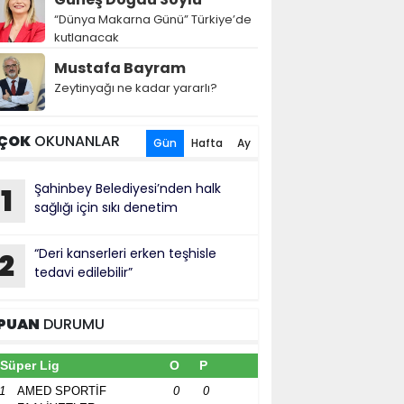
“Dünya Makarna Günü” Türkiye’de
kutlanacak
Mustafa Bayram
Zeytinyağı ne kadar yararlı?
ÇOK
OKUNANLAR
Gün
Hafta
Ay
Şahinbey Belediyesi’nden halk
1
sağlığı için sıkı denetim
“Deri kanserleri erken teşhisle
2
tedavi edilebilir”
PUAN
DURUMU
Süper Lig
O
P
1
AMED SPORTİF
0
0