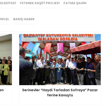
ELEDIYESI
YETENEK KAŞIFI PROJESI
FATMA ŞAHIN
ÜNCEL
BARIŞ HABER
en
Serinevler “Haydi Tarladan Sofraya” Pazar
Yerine kavuştu