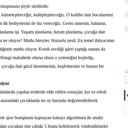
konuşmasını şöyle sürdürdü:
 kümeleştireceğiz, kulüpleştireceğiz. O kulübe dair hocalarımız
 ilk hediyelerini de biz vereceğiz. Gerisi annenin, babanın,
anlama işi. Yaşamı planlama, hayatı planlama, çocuğa dair
ne oluyor? Mutlu bireyler. Huzurlu nesil. En temel ihtiyacımız
ttiğinde mutlu oluyor. Kendi sevdiği işleri yaptığı zaman da
Hangi mahallede olursa olsun o yeteneğini keşfedip,
 çocuğa dair gücü hissetmesini, keşfetmesini ve bunun bir
niyor
anlarda yapılan testlerde elde edilen sonuçlar; kız ve erkek
ay arasındaki çocuklarda ise ay bazında değerlendirilerek
cek spor branşlarını kapsayan katsayı algoritması ile analiz
ndan çocuğun öne çıktığı 5 branş belirlenerek yönlendirmeler