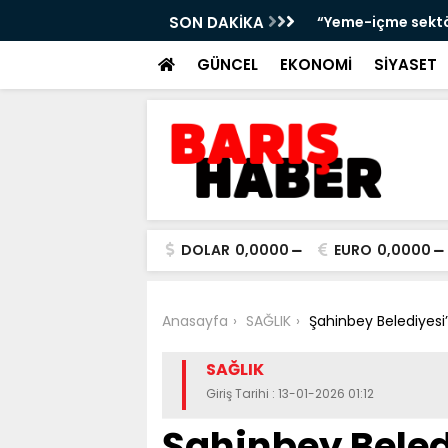
andığını bankalara ve platformlara
SON DAKİKA
Metin Sözen’in mi
GÜNCEL
EKONOMİ
SİYASET
DOLAR
0,0000
EURO
0,0000
Anasayfa
SAĞLIK
Şahinbey Belediyesi
SAĞLIK
Giriş Tarihi : 13-01-2026 01:12
Şahinbey Beled