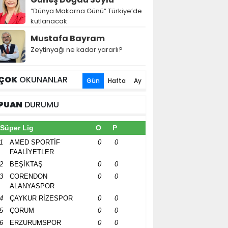
“Dünya Makarna Günü” Türkiye’de
kutlanacak
Mustafa Bayram
Zeytinyağı ne kadar yararlı?
ÇOK
OKUNANLAR
Gün
Hafta
Ay
PUAN
DURUMU
Süper Lig
O
P
1
AMED SPORTİF
0
0
FAALİYETLER
2
BEŞİKTAŞ
0
0
3
CORENDON
0
0
ALANYASPOR
4
ÇAYKUR RİZESPOR
0
0
5
ÇORUM
0
0
6
ERZURUMSPOR
0
0