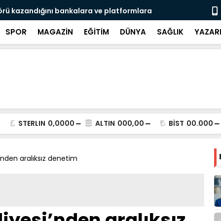
rası Gaziantep’ten geleceğe taşınıyor
Türkiye-Ira
SPOR
MAGAZİN
EĞİTİM
DÜNYA
SAĞLIK
YAZAR
STERLIN
0,0000
ALTIN
000,00
BİST
00.000
’nden aralıksız denetim
iyesi’nden aralıksız