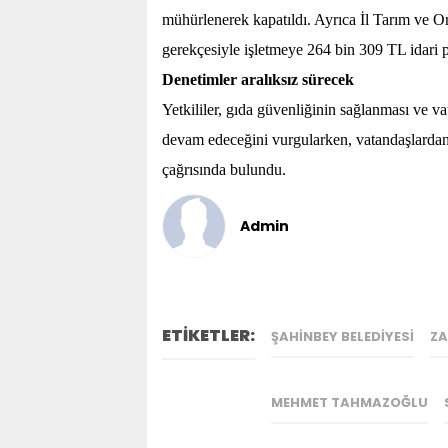
mühürlenerek kapatıldı. Ayrıca İl Tarım ve O
gerekçesiyle işletmeye 264 bin 309 TL idari 
Denetimler aralıksız sürecek
Yetkililer, gıda güvenliğinin sağlanması ve va
devam edeceğini vurgularken, vatandaşlardan ş
çağrısında bulundu.
Admin
ETİKETLER:
ŞAHINBEY BELEDIYESI
ZA
MEHMET TAHMAZOĞLU