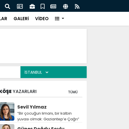
k ilişkilerinde tarihi dönüm noktası
Yıldı
LAR
GALERİ
VİDEO
KÖŞE
YAZARLARI
TÜMÜ
Sevil Yılmaz
“Bir çocuğun limanı, bir kalbin
yuvası olmak: Gaziantep’e Çağrı”
Güneş Doğdu Soylu