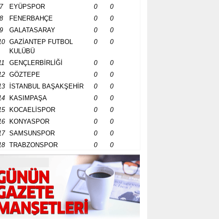
7
EYÜPSPOR
0
0
8
FENERBAHÇE
0
0
9
GALATASARAY
0
0
10
GAZİANTEP FUTBOL
0
0
KULÜBÜ
11
GENÇLERBİRLİĞİ
0
0
12
GÖZTEPE
0
0
13
İSTANBUL BAŞAKŞEHİR
0
0
14
KASIMPAŞA
0
0
15
KOCAELİSPOR
0
0
16
KONYASPOR
0
0
17
SAMSUNSPOR
0
0
18
TRABZONSPOR
0
0