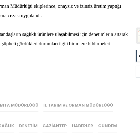
rman Müdürlüğü ekiplerince, onaysız ve izinsiz üretim yaptığı
para cezası uygulandı.
tandaşların sağlıklı ürünlere ulaşabilmesi için denetimlerin artarak
üpheli gördükleri durumları ilgili birimlere bildirmeleri
BITA MÜDÜRLÜĞÜ
İL TARIM VE ORMAN MÜDÜRLÜĞÜ
SAĞLIK
DENETIM
GAZIANTEP
HABERLER
GÜNDEM