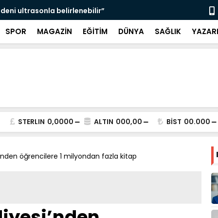
ken teşhisle tedavi edilebilir”
Şahinbey Be
SPOR
MAGAZİN
EĞİTİM
DÜNYA
SAĞLIK
YAZAR
STERLIN
0,0000
ALTIN
000,00
BİST
00.000
’nden öğrencilere 1 milyondan fazla kitap
diyesi’nden