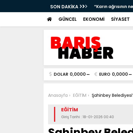
ltrasonla belirlenebilir”
SON DAKİKA
“Deri kanserleri er
GÜNCEL
EKONOMİ
SİYASET
DOLAR
0,0000
EURO
0,0000
Anasayfa
EĞİTİM
Şahinbey Belediyesi
EĞİTİM
Giriş Tarihi : 18-01-2026 00:40
Şahinbey Bele