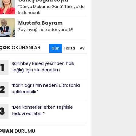
“Dünya Makarna Günü” Türkiye’de
kutlanacak
Mustafa Bayram
Zeytinyağı ne kadar yararlı?
ÇOK
OKUNANLAR
Gün
Hafta
Ay
Şahinbey Belediyesi’nden halk
1
sağlığı için sıkı denetim
“Karın ağrısının nedeni ultrasonla
2
belirlenebilir”
“Deri kanserleri erken teşhisle
3
tedavi edilebilir”
PUAN
DURUMU