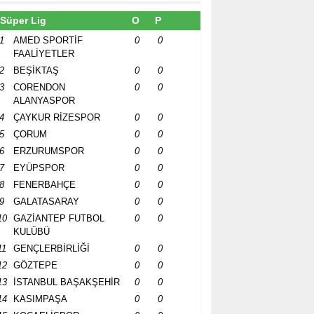
Süper Lig
O
P
1
AMED SPORTİF
0
0
FAALİYETLER
2
BEŞİKTAŞ
0
0
3
CORENDON
0
0
ALANYASPOR
4
ÇAYKUR RİZESPOR
0
0
5
ÇORUM
0
0
6
ERZURUMSPOR
0
0
7
EYÜPSPOR
0
0
8
FENERBAHÇE
0
0
9
GALATASARAY
0
0
10
GAZİANTEP FUTBOL
0
0
KULÜBÜ
11
GENÇLERBİRLİĞİ
0
0
12
GÖZTEPE
0
0
13
İSTANBUL BAŞAKŞEHİR
0
0
14
KASIMPAŞA
0
0