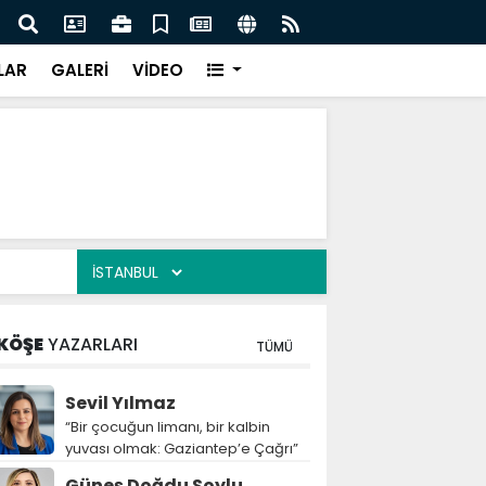
lediyesi’nden halk sağlığı için sıkı denetim
“Yem
bırak
LAR
GALERİ
VİDEO
KÖŞE
YAZARLARI
TÜMÜ
Sevil Yılmaz
“Bir çocuğun limanı, bir kalbin
yuvası olmak: Gaziantep’e Çağrı”
Güneş Doğdu Soylu