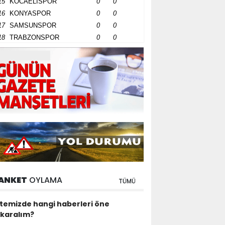
15
KOCAELİSPOR
0
0
16
KONYASPOR
0
0
17
SAMSUNSPOR
0
0
18
TRABZONSPOR
0
0
ANKET
OYLAMA
TÜMÜ
itemizde hangi haberleri öne
ıkaralım?