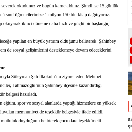
de severek okudunuz ve bugün karne aldınız. Şimdi ise 15 günlük
ncü sınıf öğrencilerimize 1 milyon 150 bin kitap dağıtıyoruz.
p okuyarak ikinci döneme daha hızlı ve güçlü bir başlangıç
leceğe yapılan en büyük yatırım olduğunu belirterek, Şahinbey
em de sosyal gelişimlerini desteklemeye devam edeceklerini
rne
macıyla Süleyman Şah İlkokulu’nu ziyaret eden Mehmet
enciler, Tahmazoğlu’nun Şahinbey ilçesine kazandırdığı
kür belgesi hazırladı.
ğitim, spor ve sosyal alanlarda yaptığı hizmetlere en yüksek
 duyulan memnuniyet de teşekkür belgesiyle ifade edildi.
S
mutluluk duyduğunu belirterek çocuklara teşekkür etti.
ç