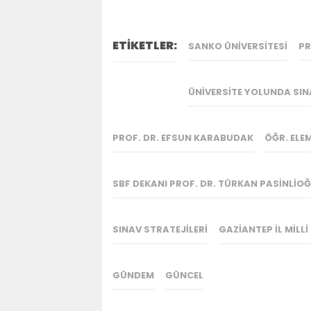
ETİKETLER:
SANKO ÜNIVERSITESI
PR
ÜNIVERSITE YOLUNDA SIN
PROF. DR. EFSUN KARABUDAK
ÖĞR. ELE
SBF DEKANI PROF. DR. TÜRKAN PASINLIO
SINAV STRATEJILERI
GAZIANTEP İL MILL
GÜNDEM
GÜNCEL