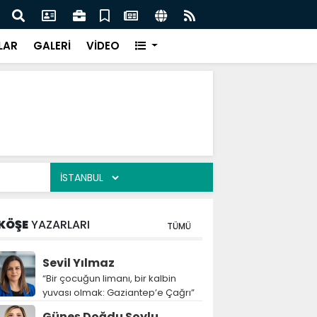
leri erken teşhisle tedavi edilebilir”
Şahin
LAR
GALERİ
VİDEO
KÖŞE
YAZARLARI
TÜMÜ
Sevil Yılmaz
“Bir çocuğun limanı, bir kalbin
yuvası olmak: Gaziantep’e Çağrı”
Güneş Doğdu Soylu