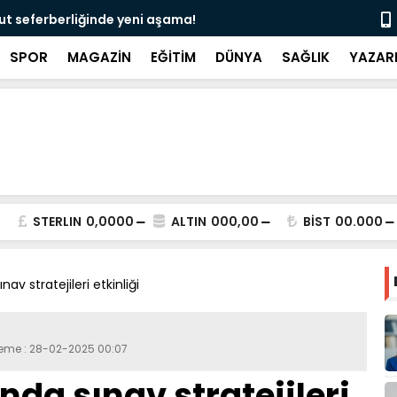
edeni ultrasonla belirlenebilir”
“Deri kanser
SPOR
MAGAZİN
EĞİTİM
DÜNYA
SAĞLIK
YAZAR
STERLIN
0,0000
ALTIN
000,00
BİST
00.000
av stratejileri etkinliği
leme : 28-02-2025 00:07
nda sınav stratejileri