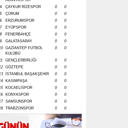
4
ÇAYKUR RİZESPOR
0
0
5
ÇORUM
0
0
6
ERZURUMSPOR
0
0
7
EYÜPSPOR
0
0
8
FENERBAHÇE
0
0
9
GALATASARAY
0
0
10
GAZİANTEP FUTBOL
0
0
KULÜBÜ
11
GENÇLERBİRLİĞİ
0
0
12
GÖZTEPE
0
0
13
İSTANBUL BAŞAKŞEHİR
0
0
14
KASIMPAŞA
0
0
15
KOCAELİSPOR
0
0
16
KONYASPOR
0
0
17
SAMSUNSPOR
0
0
18
TRABZONSPOR
0
0