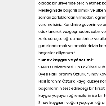
olacak bir üniversite tercih etmek ka
Mesleğinizde başarılı olmak ve ülkemi
zaman zorluklardan yılmadan, öğr
yürümelisiniz. Kendinize güvenin ve e
odaklanarak vazgeçmeden, sabır ve di
zorlu süreçte öğretmenleriniz ve ailele
gururlandırmak ve emeklerinizin karşı
başarılar diliyorum.”
“Sınav kaygısı ve yönetimi”
SANKO Üniversitesi Tıp Fakültesi Ruh S
Üyesi Halil İbrahim Öztürk, “Sınav Ka
Halil İbrahim Öztürk, kaygı düzeyi nor
başarılarının test edileceği bir fırs
kaygısı yaşayan öğrencilerin ise bir te
Sınav kaygısını yoğun yaşayan öğrenc