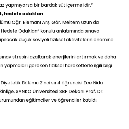
z yapmıyorsa bir bardak süt içermelidir.”
et, hedefe odaklan
ölümü Öğr. Elemanı Arş. Gör. Meltem Uzun da
t, Hedefe Odaklan” konulu anlatımında sınava
pılacak düşük seviyeli fiziksel aktivitelerin önemine
ınav stresini azaltarak enerjilerini artırmak ve daha
in yapmaları gereken fiziksel hareketlerle ilgili bilgi
iyetetik Bölümü 2’nci sınıf öğrencisi Ece Nida
inliğe, SANKO Üniversitesi SBF Dekanı Prof. Dr.
kurumundan eğitimciler ve öğrenciler katıldı.