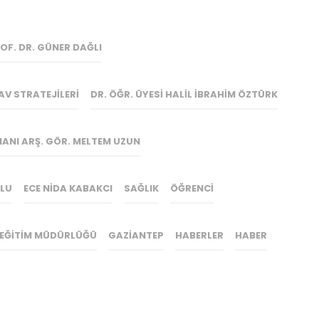
OF. DR. GÜNER DAĞLI
AV STRATEJILERI
DR. ÖĞR. ÜYESI HALIL İBRAHIM ÖZTÜRK
MANI ARŞ. GÖR. MELTEM UZUN
ĞLU
ECE NIDA KABAKCI
SAĞLIK
ÖĞRENCI
I EĞITIM MÜDÜRLÜĞÜ
GAZIANTEP
HABERLER
HABER