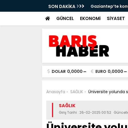
rberliğinde yeni aşama!
SON DAKİKA
“Karın ağrısının n
GÜNCEL
EKONOMİ
SİYASET
DOLAR
0,0000
EURO
0,0000
Anasayfa
SAĞLIK
Üniversite yolunda sın
SAĞLIK
Giriş Tarihi : 26-02-2025 00:52 Güncel
Üniversite yolu