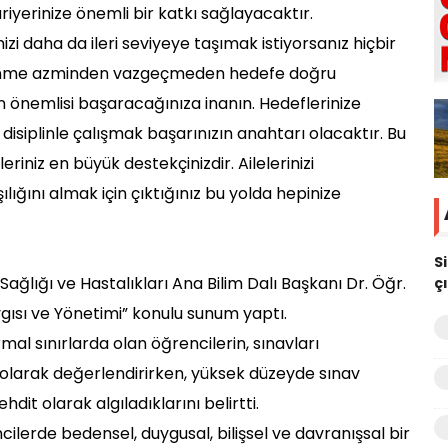
riyerinize önemli bir katkı sağlayacaktır.
zi daha da ileri seviyeye taşımak istiyorsanız hiçbir
enme azminden vazgeçmeden hedefe doğru
n önemlisi başaracağınıza inanın. Hedeflerinize
siplinle çalışmak başarınızın anahtarı olacaktır. Bu
riniz en büyük destekçinizdir. Ailelerinizi
lığını almak için çıktığınız bu yolda hepinize
S
ağlığı ve Hastalıkları Ana Bilim Dalı Başkanı Dr. Öğr.
ç
ygısı ve Yönetimi” konulu sunum yaptı.
mal sınırlarda olan öğrencilerin, sınavları
at olarak değerlendirirken, yüksek düzeyde sınav
hdit olarak algıladıklarını belirtti.
ilerde bedensel, duygusal, bilişsel ve davranışsal bir