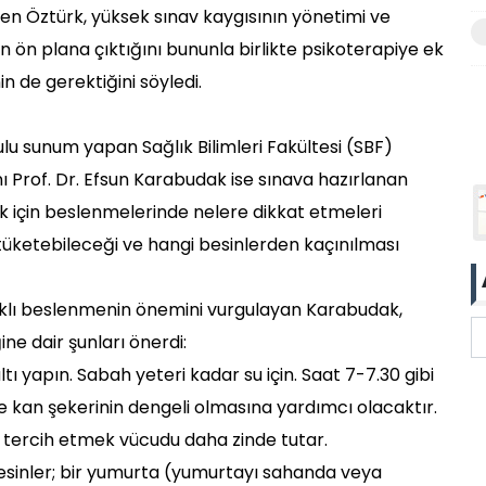
 eden Öztürk, yüksek sınav kaygısının yönetimi ve
 ön plana çıktığını bununla birlikte psikoterapiye ek
n de gerektiğini söyledi.
u sunum yapan Sağlık Bilimleri Fakültesi (SBF)
 Prof. Dr. Efsun Karabudak ise sınava hazırlanan
ak için beslenmelerinde nelere dikkat etmeleri
 tüketebileceği ve hangi besinlerden kaçınılması
lıklı beslenmenin önemini vurgulayan Karabudak,
ine dair şunları önerdi:
tı yapın. Sabah yeteri kadar su için. Saat 7-7.30 gibi
nce kan şekerinin dengeli olmasına yardımcı olacaktır.
tercih etmek vücudu daha zinde tutar.
besinler; bir yumurta (yumurtayı sahanda veya