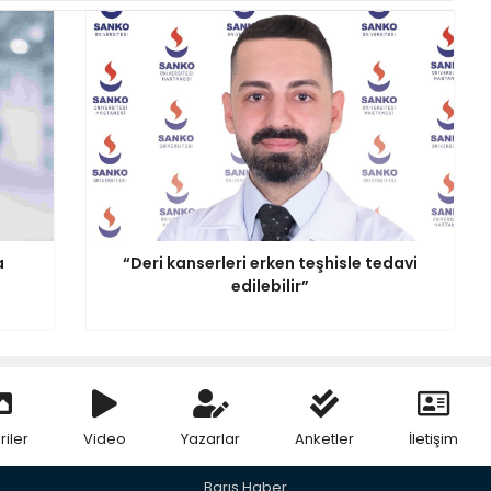
a
“Deri kanserleri erken teşhisle tedavi
edilebilir”
riler
Video
Yazarlar
Anketler
İletişim
Barış Haber