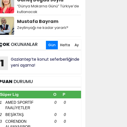
“Dünya Makarna Günü” Türkiye’de
kutlanacak
Mustafa Bayram
Zeytinyağı ne kadar yararlı?
ÇOK
OKUNANLAR
Gün
Hafta
Ay
Gaziantep’te konut seferberliğinde
1
yeni aşama!
PUAN
DURUMU
Süper Lig
O
P
1
AMED SPORTİF
0
0
FAALİYETLER
2
BEŞİKTAŞ
0
0
3
CORENDON
0
0
ALANYASPOR