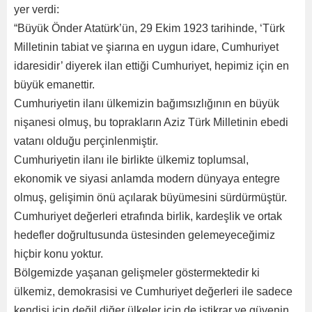
yer verdi:
“Büyük Önder Atatürk’ün, 29 Ekim 1923 tarihinde, ‘Türk
Milletinin tabiat ve şiarına en uygun idare, Cumhuriyet
idaresidir’ diyerek ilan ettiği Cumhuriyet, hepimiz için en
büyük emanettir.
Cumhuriyetin ilanı ülkemizin bağımsızlığının en büyük
nişanesi olmuş, bu toprakların Aziz Türk Milletinin ebedi
vatanı olduğu perçinlenmiştir.
Cumhuriyetin ilanı ile birlikte ülkemiz toplumsal,
ekonomik ve siyasi anlamda modern dünyaya entegre
olmuş, gelişimin önü açılarak büyümesini sürdürmüştür.
Cumhuriyet değerleri etrafında birlik, kardeşlik ve ortak
hedefler doğrultusunda üstesinden gelemeyeceğimiz
hiçbir konu yoktur.
Bölgemizde yaşanan gelişmeler göstermektedir ki
ülkemiz, demokrasisi ve Cumhuriyet değerleri ile sadece
kendisi için değil diğer ülkeler için de istikrar ve güvenin