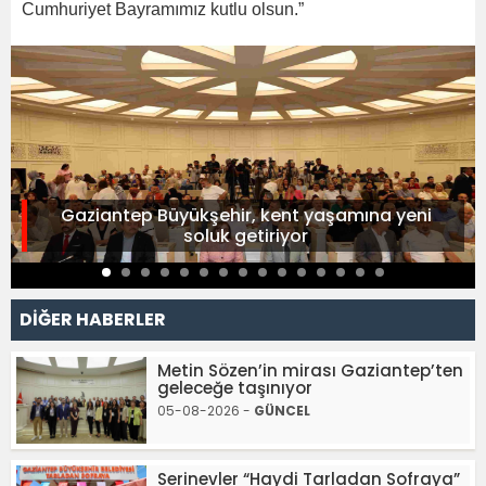
Cumhuriyet Bayramımız kutlu olsun.”
Gaziantep Büyükşehir, kent yaşamına yeni
soluk getiriyor
DİĞER HABERLER
Metin Sözen’in mirası Gaziantep’ten
geleceğe taşınıyor
05-08-2026 -
GÜNCEL
Serinevler “Haydi Tarladan Sofraya”