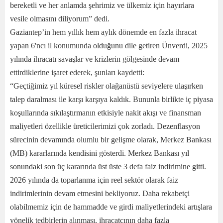
bereketli ve her anlamda şehrimiz ve ülkemiz için hayırlara
vesile olmasını diliyorum” dedi.
Gaziantep’in hem yıllık hem aylık dönemde en fazla ihracat
yapan 6'ncı il konumunda olduğunu dile getiren Ünverdi, 2025
yılında ihracatı savaşlar ve krizlerin gölgesinde devam
ettirdiklerine işaret ederek, şunları kaydetti:
“Geçtiğimiz yıl küresel riskler olağanüstü seviyelere ulaşırken
talep daralması ile karşı karşıya kaldık. Bununla birlikte iç piyasa
koşullarında sıkılaştırmanın etkisiyle nakit akışı ve finansman
maliyetleri özellikle üreticilerimizi çok zorladı. Dezenflasyon
sürecinin devamında olumlu bir gelişme olarak, Merkez Bankası
(MB) kararlarında kendisini gösterdi. Merkez Bankası yıl
sonundaki son üç kararında üst üste 3 defa faiz indirimine gitti.
2026 yılında da toparlanma için reel sektör olarak faiz
indirimlerinin devam etmesini bekliyoruz. Daha rekabetçi
olabilmemiz için de hammadde ve girdi maliyetlerindeki artışlara
yönelik tedbirlerin alınması, ihracatçının daha fazla