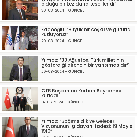
olduğu bir kez daha tescillendi”
30-08-2024 -
GÜNCEL
Kadooğlu: “Büyük bir coşku ve gururla
kutluyoruz”
29-08-2024 -
GÜNCEL
Yılmaz: “30 Ağustos, Türk milletinin
gösterdiği direncin bir yansımasıdır”
29-08-2024 -
GÜNCEL
GTB Başkanları Kurban Bayramını
kutladı
14-06-2024 -
GÜNCEL
Yılmaz: “Bağımsızlık ve Gelecek
Vizyonunun Işıldayan İfadesi: 19 Mayıs
1919”